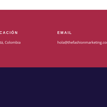
ICACIÓN
EMAIL
tá, Colombia
hola@thefashionmarketing.c